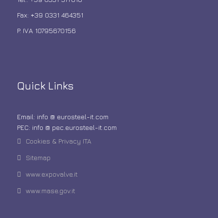
Fax: +39 0331 464351
P. IVA 10795670156
Quick Links
Email: info @ eurosteel-it.com
PEC: info @ pec.eurosteel-it.com
Cookies & Privacy ITA
Sitemap
www.expovalve.it
www.mase.gov.it