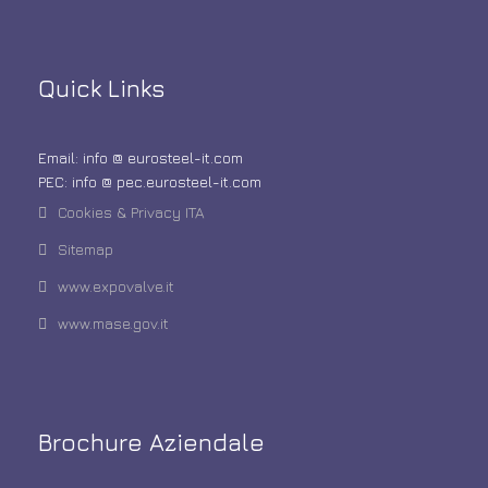
Quick Links
Email: info @ eurosteel-it.com
PEC: info @ pec.eurosteel-it.com
Cookies & Privacy ITA
Sitemap
www.expovalve.it
www.mase.gov.it
Brochure Aziendale