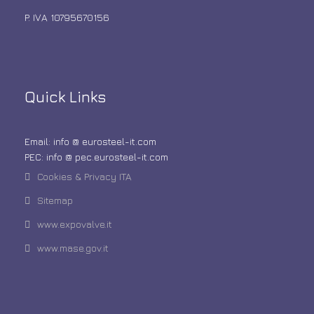
P. IVA 10795670156
Quick Links
Email: info @ eurosteel-it.com
PEC: info @ pec.eurosteel-it.com
Cookies & Privacy ITA
Sitemap
www.expovalve.it
www.mase.gov.it